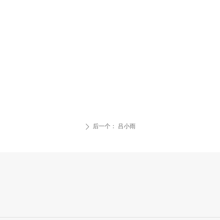
后一个：
吕小雨
ꄲ