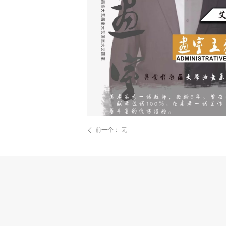
前一个：
无
ꄴ