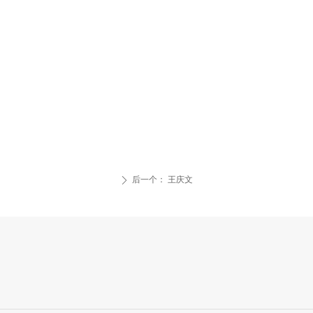
后一个：
王庆文
ꄲ