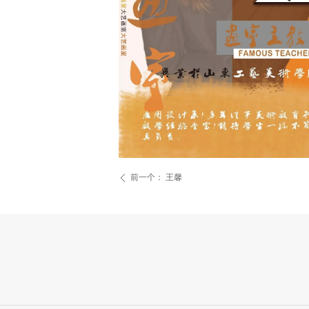
前一个：
王馨
ꄴ