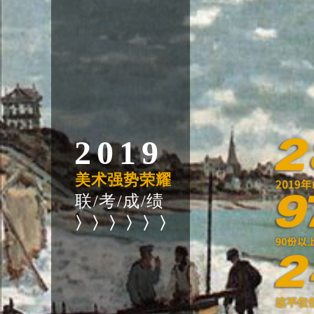
2019
美术强势荣耀
联/考/成/绩
〉〉〉〉〉〉
〉