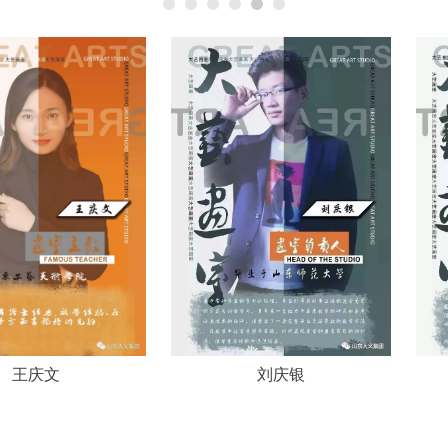
文
刘庆银